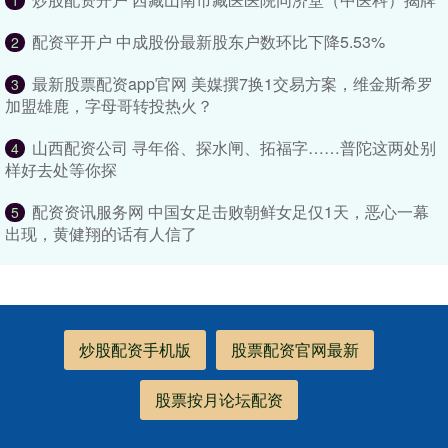
1
配资平开户 中成股份最新股东户数环比下降5.53%
2
最新股票配资app官网 美媒撰7换1交易方案，维金斯希罗
3
加盟雄鹿，字母哥转投热火？
山西配资公司 寻年俗、探水闸、拓福字……普陀这两处别
4
样好去处等你探
配资资讯服务网 中国女足击败朝鲜女足仅1天，恶心一幕
5
出现，黄健翔的话有人信了
炒股配资手机版
股票配资官网最新
股票按月论坛配资